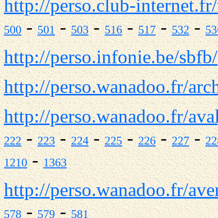
http://perso.club-internet.fr
-
-
-
-
-
-
500
501
503
516
517
532
53
http://perso.infonie.be/sbfb/
http://perso.wanadoo.fr/arc
http://perso.wanadoo.fr/ava
-
-
-
-
-
-
222
223
224
225
226
227
22
-
1210
1363
http://perso.wanadoo.fr/ave
-
-
578
579
581