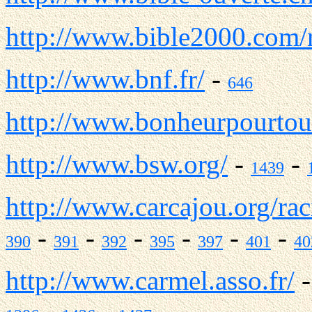
http://www.bible2000.com/
http://www.bnf.fr/
-
646
http://www.bonheurpourtou
http://www.bsw.org/
-
-
1439
http://www.carcajou.org/rac
-
-
-
-
-
-
390
391
392
395
397
401
40
http://www.carmel.asso.fr/
-
-