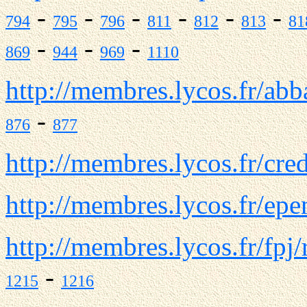
-
-
-
-
-
-
794
795
796
811
812
813
81
-
-
-
869
944
969
1110
http://membres.lycos.fr/abb
-
876
877
http://membres.lycos.fr/cre
http://membres.lycos.fr/epe
http://membres.lycos.fr/fpj
-
1215
1216