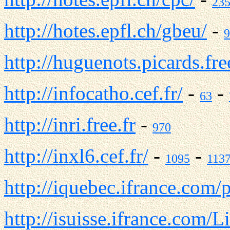
23
http://hotes.epfl.ch/gbeu/
-
9
http://huguenots.picards.free
http://infocatho.cef.fr/
-
-
63
http://inri.free.fr
-
970
http://inxl6.cef.fr/
-
-
1095
113
http://iquebec.ifrance.com/p
http://isuisse.ifrance.com/L