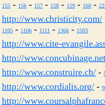
-
-
-
-
-
-
155
156
157
158
159
160
22
http://www.christicity.com/
-
-
-
-
1105
1106
1111
1366
1503
http://www.cite-evangile.ass
http://www.concubinage.ne
http://www.construire.ch/
-
http://www.cordialis.org/
-
9
http://www.coursalphafranc