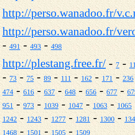
http://perso.wanadoo.fr/v.c.
http://perso.wanadoo.fr/ve
-
-
-
491
493
498
http://plestang.free.fr/
-
-
7
1
-
-
-
-
-
-
-
73
75
89
111
162
171
236
-
-
-
-
-
-
474
616
637
648
656
677
67
-
-
-
-
-
951
973
1039
1047
1063
1065
-
-
-
-
-
1242
1243
1277
1281
1300
13
-
-
-
1468
1501
1505
1509