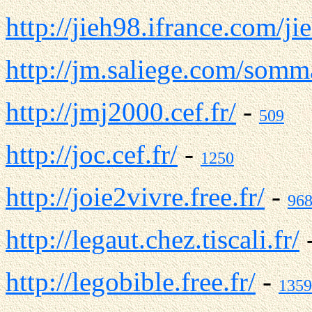
http://jieh98.ifrance.com/ji
http://jm.saliege.com/somm
http://jmj2000.cef.fr/
-
509
http://joc.cef.fr/
-
1250
http://joie2vivre.free.fr/
-
96
http://legaut.chez.tiscali.fr/
http://legobible.free.fr/
-
1359