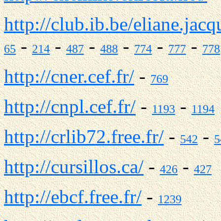
http://club.ib.be/eliane.jac
-
-
-
-
-
-
65
214
487
488
774
777
778
http://cner.cef.fr/
-
769
http://cnpl.cef.fr/
-
-
1193
1194
http://crlib72.free.fr/
-
-
542
5
http://cursillos.ca/
-
-
426
427
http://ebcf.free.fr/
-
1239