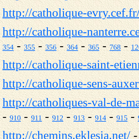
http://catholique-evry.cef.fr
http://catholique-nanterre.ce
-
-
-
-
-
-
354
355
356
364
365
768
12
http://catholique-saint-etien
http://catholique-sens-auxerr
http://catholiques-val-de-ma
-
-
-
-
-
-
-
910
911
912
913
914
915
http://chemins.eklesia.net/