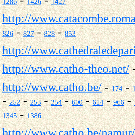
1286
1426
1427
http://www.catacombe.roma.
-
-
-
826
827
828
853
http://www.cathedraledepar
http://www.catho-theo.net/
http://www.catho.be/
-
-
174
-
-
-
-
-
-
-
252
253
254
600
614
966
-
1345
1386
http://www.catho.be/namur/