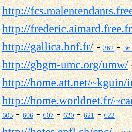
http://fcs.malentendants.free
http://frederic.aimard.free.fr
http://gallica.bnf.fr/
-
-
362
36
http://gbgm-umc.org/umw/
http://home.att.net/~kguin/
http://home.worldnet.fr/~c
-
-
-
-
-
605
606
607
620
621
622
http://hotes.epfl.ch/cpc/
-