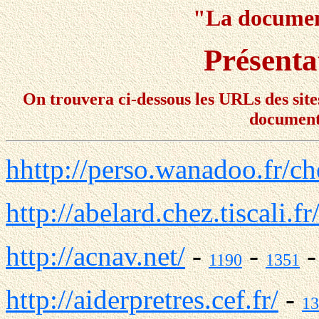
"La documen
Présent
On trouvera ci-dessous les URLs des sit
document
hhttp://perso.wanadoo.fr/ch
http://abelard.chez.tiscali.fr
http://acnav.net/
-
-
1190
1351
http://aiderpretres.cef.fr/
-
13