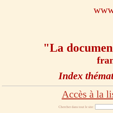
www.
"La document
fra
Index thémat
Accès à la l
Chercher dans tout le site: