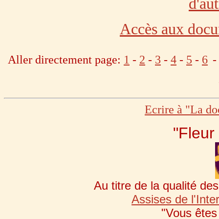
d'aut
Accès aux docu
Aller directement page:
1
-
2
-
3
-
4
-
5
-
6
Ecrire à "La d
"Fleur
Au titre de la qualité d
Assises de l'Inte
"Vous êtes l